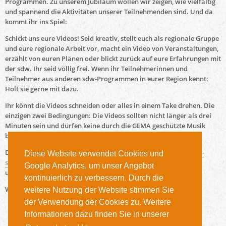
Programmen. Zu unserem Jubiläum wollen wir zeigen, wie vielfältig
und spannend die Aktivitäten unserer Teilnehmenden sind. Und da
kommt ihr ins Spiel:
Schickt uns eure Videos! Seid kreativ, stellt euch als regionale Gruppe
und eure regionale Arbeit vor, macht ein Video von Veranstaltungen,
erzählt von euren Plänen oder blickt zurück auf eure Erfahrungen mit
der sdw. Ihr seid völlig frei. Wenn ihr Teilnehmerinnen und
Teilnehmer aus anderen sdw-Programmen in eurer Region kennt:
Holt sie gerne mit dazu.
Ihr könnt die Videos schneiden oder alles in einem Take drehen. Die
einzigen zwei Bedingungen: Die Videos sollten nicht länger als drei
Minuten sein und dürfen keine durch die GEMA geschützte Musik
beinhalten.
Einsendeschluss ist der
31. Mai 2019
.
Die besten Videos werden Teil unserer Social Wall auf
www.wir-
Diese Website verwendet Cookies und
stiften-chancen.de
und in einem Zusammenschnitt auf
Google Analytics, um unser Angebot
unserem
YouTube-Kanal
veröffentlicht.
kontinuierlich zu verbessern. Durch die
Wir freuen uns auf Eure Beiträge!
weitere Nutzung der Website stimmen Sie
der Verwendung der Cookies zu. Weitere
Informationen dazu finden Sie in unserer