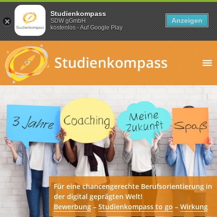
Studienkompass
Anzeigen
SDW gGmbH
kostenlos - Auf Google Play
Für eine chancengerechte Berufsorientierung in
der digital geprägten Welt!
Bewerbung
–
Studienkompass to go
–
Wirkung