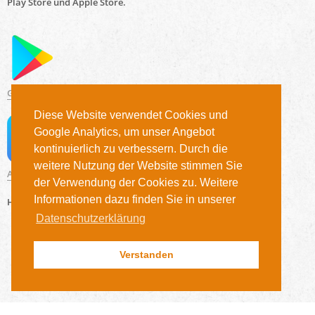
Play Store und Apple Store.
Google Play Store
Diese Website verwendet Cookies und
Google Analytics, um unser Angebot
kontinuierlich zu verbessern. Durch die
weitere Nutzung der Website stimmen Sie
App Store
der Verwendung der Cookies zu. Weitere
Informationen dazu finden Sie in unserer
Hier geht es zur
webbasierten Version
.
Datenschutzerklärung
Verstanden