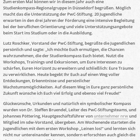
Zum ersten Mal können wir in diesem Jahr auch eine
Studienkompass-Regionalgruppe in Düsseldorf begrüßen. Möglich
macht das die Unterstützung der PwC-Stiftung. 20 Jugendliche
erwarten in den drei Jahren der Förderung eine intensive Begleitung
bei der beruflichen Orientierung und viele Unterstützungsangebote
beim Start ins Studium oder in die Ausbildung.
Lutz Roschker, Vorstand der PwC-Stiftung, begrüßte die Jugendlichen
persönlich und sagte: „Ich möchte Euch ermutigen, die Chancen
wahrzunehmen, die der Studienkompass Euch bietet. Nutzt die
Workshops, Trainings und Exkursionen, um Eure Interessen zu
schärfen, Euren Horizont zu erweitern und schließlich: Eure Träume
zu verwirklichen. Heute begebt Ihr Euch auf einen Weg voller
Entdeckungen, Erkenntnisse und persönlicher
Wachstumsmöglichkeiten. Auf diesem Weg in Eure ganz persönliche
Zukunft wünsche ich Euch viel Erfolg und ebenso viel Freude!“
Glückwünsche, Urkunden und natürlich ein symbolischer Kompass
wurden von Dr. Steffen Bruendel, Leiter des PwC-Stiftungsteams, und
Johannes Pöttering, Hauptgeschäftsführer von
unternehmer nrw
und
Mitglied im sdw-Vorstand, übergeben. Am Wochenende starteten die
Jugendlichen mit dem ersten Workshop „Leinen los!“ und lernten sich
nicht nur untereinander kennen, sondern erforschten auch gleich die