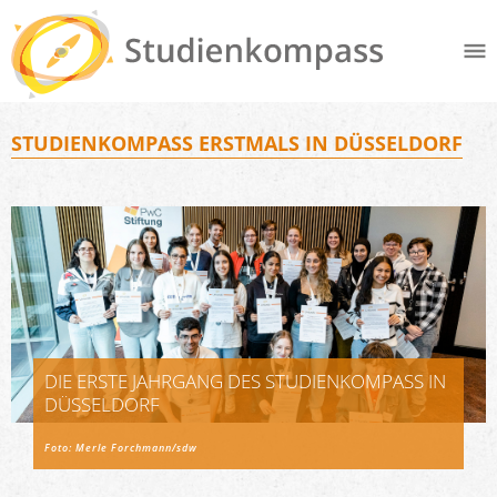
STUDIENKOMPASS ERSTMALS IN DÜSSELDORF
DIE ERSTE JAHRGANG DES STUDIENKOMPASS IN
DÜSSELDORF
Foto: Merle Forchmann/sdw