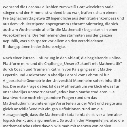
Während die Corona-Fallzahlen zum weiß Gott wievielten Male
stiegen und der Himmel strahlend blau war, trafen sich an einem
Freitagnachmittag etwa 20 Jugendliche aus dem Studienkompass und
aus dem Schülerstipendienprogramm Lehramt Mintoring, die sich
auch am Wochenende alle für die Mathematik begeistern, in einer
Videokonferenz. Die Teilnehmenden stammten aus der ganzen
Republik, was sich später vor allem an den verschiedenen
Bildungsplänen in der Schule zeigte.
Nach einer kurzen Einführung in den Ablauf, die begleitende Online-
Plattform miro und die Challenge „Unsere Zukunft mit Mathematik“
durch Coach und Trainerin Kathrin von Kaiz ging es mit Mathe-
Expertin und -Doktorandin Khadija Larabi vom Lehrstuhl für
Algebraische Geometrie der Universität Mannheim sofort inhaltlich
los. Die erste Frage dabei: Ist das Mathestudium wirklich etwas für
uns? Khadijas Antwort darauf: Jede/r kann Mathe studieren! Sie
beantwortete noch einige andere Fragen rund um das
Mathestudium, räumte einige Vorurteile aus der Welt und zeigte uns
gleich anschließend mit einigen Definitionen rund um die
Aussagenlogik, dass die Mathematik total einfach ist, vor allem aber
logisch denkt und argumentiert. So auch in der Mengenlehre, also die
mathematische Lehre davon, wie man mit Mengen von Zahlen