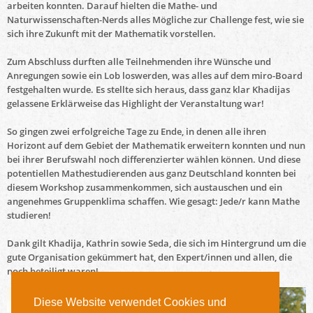
arbeiten konnten. Darauf hielten die Mathe- und
Naturwissenschaften-Nerds alles Mögliche zur Challenge fest, wie sie
sich ihre Zukunft mit der Mathematik vorstellen.
Zum Abschluss durften alle Teilnehmenden ihre Wünsche und
Anregungen sowie ein Lob loswerden, was alles auf dem miro-Board
festgehalten wurde. Es stellte sich heraus, dass ganz klar Khadijas
gelassene Erklärweise das Highlight der Veranstaltung war!
So gingen zwei erfolgreiche Tage zu Ende, in denen alle ihren
Horizont auf dem Gebiet der Mathematik erweitern konnten und nun
bei ihrer Berufswahl noch differenzierter wählen können. Und diese
potentiellen Mathestudierenden aus ganz Deutschland konnten bei
diesem Workshop zusammenkommen, sich austauschen und ein
angenehmes Gruppenklima schaffen. Wie gesagt: Jede/r kann Mathe
studieren!
Dank gilt Khadija, Kathrin sowie Seda, die sich im Hintergrund um die
gute Organisation gekümmert hat, den Expert/innen und allen, die
noch beteiligt waren!
Diese Website verwendet Cookies und