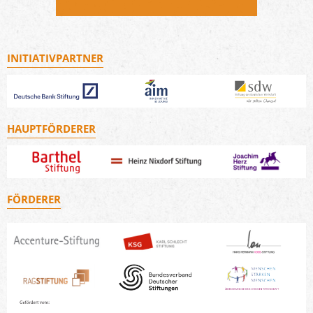
INITIATIVPARTNER
HAUPTFÖRDERER
FÖRDERER