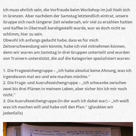
Ich muss ehrlich sein, die Vorfreude beim Workshop im Juli hielt sich
in Grenzen. Aber nachdem der Samstag letztendlich eintrat, unsere
Gruppe sich nach längerer Zeit wiedersah, wir viel zu erzählen hatten
und Kaffee in Übermaß bereitgestellt wurde, war es doch nicht so
schlimm, hier zu sein.
Obwohl ich anfangs gedacht habe, dass es für mich
Zeitverschwendung sein könnte, habe ich viel mitnehmen können,
denn wir waren am Samstag in drei Gruppen unterteilt und wurden
von Trainern unterstützt, die auf die Kategorien spezialisiert waren:
1. Die Fragezeichengruppe – „Ich habe absolut keine Ahnung, was ich
irgendwann mal wo und wie machen möchte."
2. Die Frage- und Ausrufezeichengruppe – „Ich schwanke zwischen
zwei bis drei Plänen in meinem Leben, aber sicher bin ich mir noch
nicht."
3. Die Ausrufezeichengruppe (in der auch ich dabei war) – „Ich weiß
was ich machen will und habe voll den Plan." (glaubten wir
jedenfalls)