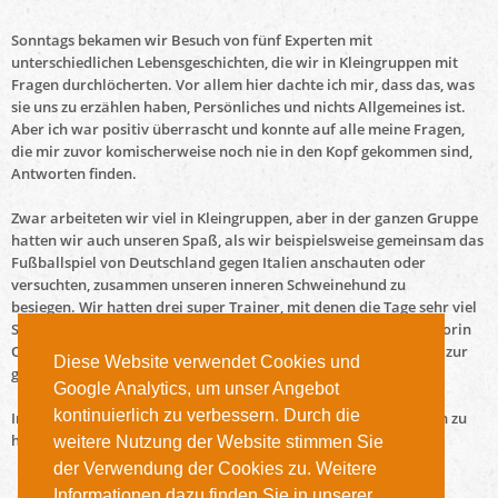
Sonntags bekamen wir Besuch von fünf Experten mit
unterschiedlichen Lebensgeschichten, die wir in Kleingruppen mit
Fragen durchlöcherten. Vor allem hier dachte ich mir, dass das, was
sie uns zu erzählen haben, Persönliches und nichts Allgemeines ist.
Aber ich war positiv überrascht und konnte auf alle meine Fragen,
die mir zuvor komischerweise noch nie in den Kopf gekommen sind,
Antworten finden.
Zwar arbeiteten wir viel in Kleingruppen, aber in der ganzen Gruppe
hatten wir auch unseren Spaß, als wir beispielsweise gemeinsam das
Fußballspiel von Deutschland gegen Italien anschauten oder
versuchten, zusammen unseren inneren Schweinehund zu
besiegen. Wir hatten drei super Trainer, mit denen die Tage sehr viel
Spaß gemacht haben und auch, dass unsere Regionalkoordinatorin
Olivia und unsere Vertrauensperson Korel dabei waren, trugen zur
Diese Website verwendet Cookies und
guten Atmosphäre bei.
Google Analytics, um unser Angebot
kontinuierlich zu verbessern. Durch die
Im Nachhinein bin ich froh, am Studiennavigator teilgenommen zu
haben und ein Teil der Gruppe zu sein.
weitere Nutzung der Website stimmen Sie
der Verwendung der Cookies zu. Weitere
Informationen dazu finden Sie in unserer