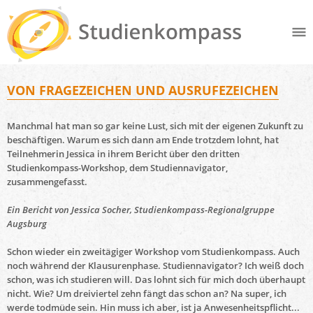
VON FRAGEZEICHEN UND AUSRUFEZEICHEN
Manchmal hat man so gar keine Lust, sich mit der eigenen Zukunft zu
beschäftigen. Warum es sich dann am Ende trotzdem lohnt, hat
Teilnehmerin Jessica in ihrem Bericht über den dritten
Studienkompass-Workshop, dem Studiennavigator,
zusammengefasst.
Ein Bericht von Jessica Socher, Studienkompass-Regionalgruppe
Augsburg
Schon wieder ein zweitägiger Workshop vom Studienkompass. Auch
noch während der Klausurenphase. Studiennavigator? Ich weiß doch
schon, was ich studieren will. Das lohnt sich für mich doch überhaupt
nicht. Wie? Um dreiviertel zehn fängt das schon an? Na super, ich
werde todmüde sein. Hin muss ich aber, ist ja Anwesenheitspflicht...