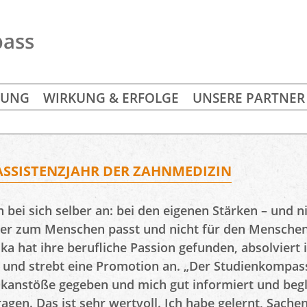
BUNG
WIRKUNG & ERFOLGE
UNSERE PARTNER
 ASSISTENZJAHR DER ZAHNMEDIZIN
ei sich selber an: bei den eigenen Stärken – und n
 der zum Menschen passt und nicht für den Menschen
ika hat ihre berufliche Passion gefunden, absolvier
 und strebt eine Promotion an. „Der Studienkompass 
enkanstöße gegeben und mich gut informiert und begle
fragen. Das ist sehr wertvoll. Ich habe gelernt, Sac