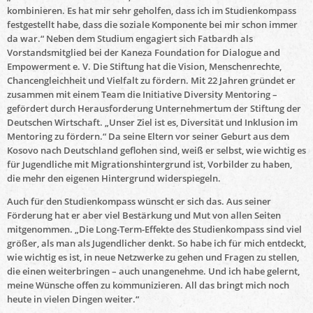
kombinieren. Es hat mir sehr geholfen, dass ich im Studienkompass
festgestellt habe, dass die soziale Komponente bei mir schon immer
da war.“ Neben dem Studium engagiert sich Fatbardh als
Vorstandsmitglied bei der Kaneza Foundation for Dialogue and
Empowerment e. V. Die Stiftung hat die Vision, Menschenrechte,
Chancengleichheit und Vielfalt zu fördern. Mit 22 Jahren gründet er
zusammen mit einem Team die Initiative Diversity Mentoring –
gefördert durch Herausforderung Unternehmertum der Stiftung der
Deutschen Wirtschaft. „Unser Ziel ist es, Diversität und Inklusion im
Mentoring zu fördern.“ Da seine Eltern vor seiner Geburt aus dem
Kosovo nach Deutschland geflohen sind, weiß er selbst, wie wichtig es
für Jugendliche mit Migrationshintergrund ist, Vorbilder zu haben,
die mehr den eigenen Hintergrund widerspiegeln.
Auch für den Studienkompass wünscht er sich das. Aus seiner
Förderung hat er aber viel Bestärkung und Mut von allen Seiten
mitgenommen. „Die Long-Term-Effekte des Studienkompass sind viel
größer, als man als Jugendlicher denkt. So habe ich für mich entdeckt,
wie wichtig es ist, in neue Netzwerke zu gehen und Fragen zu stellen,
die einen weiterbringen – auch unangenehme. Und ich habe gelernt,
meine Wünsche offen zu kommunizieren. All das bringt mich noch
heute in vielen Dingen weiter.“