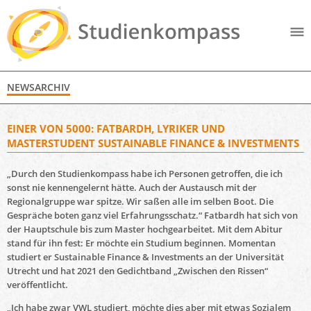
NEWSARCHIV
EINER VON 5000: FATBARDH, LYRIKER UND
MASTERSTUDENT SUSTAINABLE FINANCE & INVESTMENTS
„Durch den Studienkompass habe ich Personen getroffen, die ich
sonst nie kennengelernt hätte. Auch der Austausch mit der
Regionalgruppe war spitze. Wir saßen alle im selben Boot. Die
Gespräche boten ganz viel Erfahrungsschatz.“ Fatbardh hat sich von
der Hauptschule bis zum Master hochgearbeitet. Mit dem Abitur
stand für ihn fest: Er möchte ein Studium beginnen. Momentan
studiert er Sustainable Finance & Investments an der Universität
Utrecht und hat 2021 den Gedichtband „Zwischen den Rissen“
veröffentlicht.
„Ich habe zwar VWL studiert, möchte dies aber mit etwas Sozialem